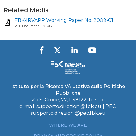
Related Media
FBK-IRVAPP Working Paper No. 2009-01
PDF Document, 536 KB
Istituto per la Ricerca VAlutativa sulle Politiche
Pubbliche
Via S. Croce, 77, I-38122 Trento
e-mail:
supporto.direzioni@fbk.eu
| PEC:
supporto.direzioni@pec.fbk.eu
WHERE WE ARE
PRIVACY AND COOKIE POLICY