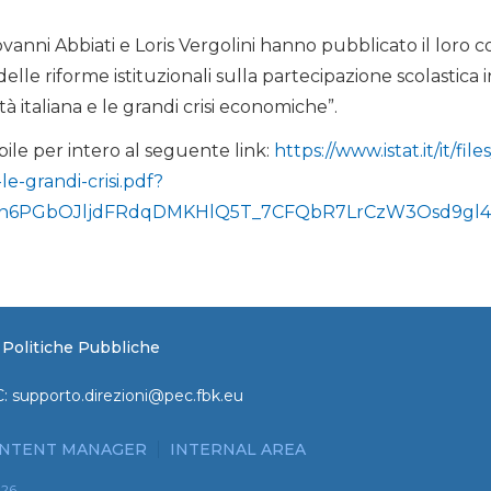
anni Abbiati e Loris Vergolini hanno pubblicato il loro co
elle riforme istituzionali sulla partecipazione scolastica i
à italiana e le grandi crisi economiche”.
bile per intero al seguente link:
https://www.istat.it/it/file
e-grandi-crisi.pdf?
En6PGbOJljdFRdqDMKHlQ5T_7CFQbR7LrCzW3Osd9gl
e Politiche Pubbliche
C:
supporto.direzioni@pec.fbk.eu
NTENT MANAGER
INTERNAL AREA
026