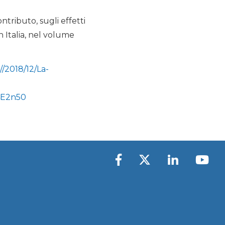
ntributo, sugli effetti
n Italia, nel volume
s//2018/12/La-
4E2n50