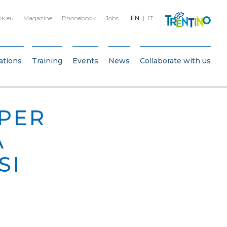
bk.eu
Magazine
Phonebook
Jobs
EN
IT
ations
Training
Events
News
Collaborate with us
 PER
À
SI