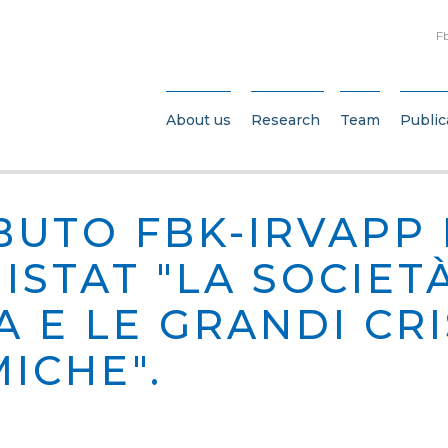
F
About us
Research
Team
Public
BUTO FBK-IRVAPP
 ISTAT "LA SOCIET
A E LE GRANDI CRI
ICHE".