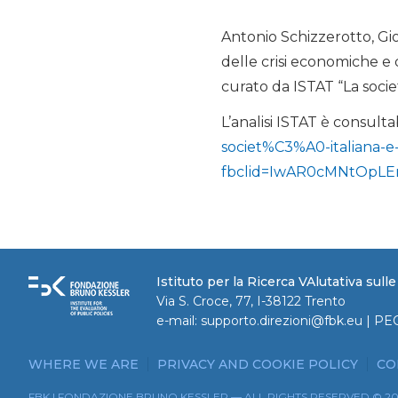
Antonio Schizzerotto, Giov
delle crisi economiche e d
curato da ISTAT “La societ
L’analisi ISTAT è consulta
societ%C3%A0-italiana-e-l
fbclid=IwAR0cMNtOpL
Istituto per la Ricerca VAlutativa sull
Via S. Croce, 77, I-38122 Trento
e-mail:
supporto.direzioni@fbk.eu
| PE
WHERE WE ARE
PRIVACY AND COOKIE POLICY
CO
FBK | FONDAZIONE BRUNO KESSLER — ALL RIGHTS RESERVED © 2