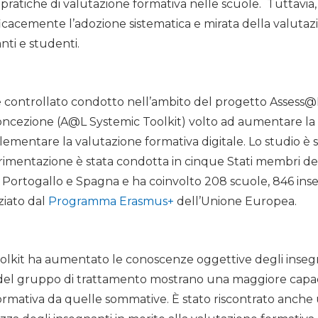
e pratiche di valutazione formativa nelle scuole. Tuttavia, 
icacemente l’adozione sistematica e mirata della valutazi
anti e studenti.
e controllato condotto nell’ambito del progetto Assess
oncezione (A@L Systemic Toolkit) volto ad aumentare la d
plementare la valutazione formativa digitale. Lo studio è 
erimentazione è stata condotta in cinque Stati membri d
a, Portogallo e Spagna e ha coinvolto 208 scuole, 846 inse
ziato dal
Programma Erasmus+
dell’Unione Europea.
toolkit ha aumentato le conoscenze oggettive degli inseg
i del gruppo di trattamento mostrano una maggiore capaci
formativa da quelle sommative. È stato riscontrato anche