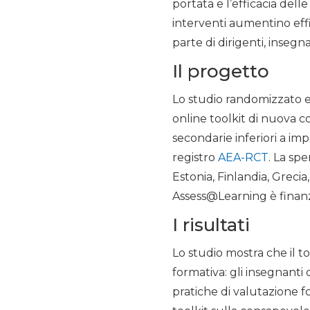
portata e l’efficacia dell
interventi aumentino eff
parte di dirigenti, insegn
Il progetto
Lo studio randomizzato 
online toolkit di nuova c
secondarie inferiori a im
registro
AEA-RCT
. La sp
Estonia, Finlandia, Greci
Assess@Learning è finan
I risultati
Lo studio mostra che il 
formativa: gli insegnant
pratiche di valutazione 