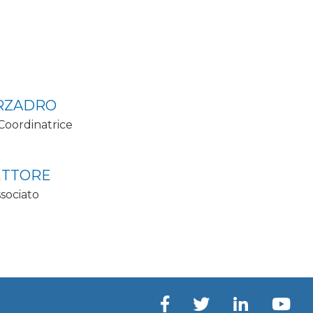
RZADRO
 Coordinatrice
ETTORE
ssociato