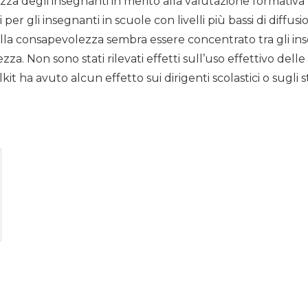
za degli insegnanti in merito alla valutazione formativa (d
per gli insegnanti in scuole con livelli più bassi di diffusi
 sulla consapevolezza sembra essere concentrato tra gli in
ezza. Non sono stati rilevati effetti sull’uso effettivo del
lkit ha avuto alcun effetto sui dirigenti scolastici o sugli 
i