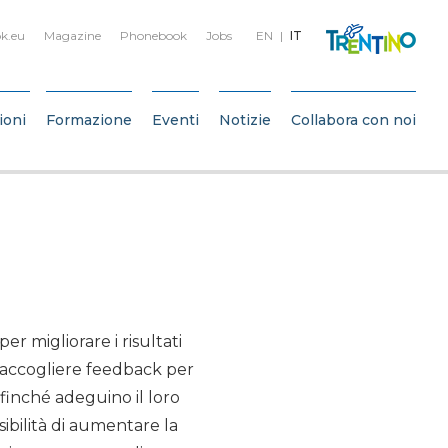
k.eu
Magazine
Phonebook
Jobs
EN
IT
ioni
Formazione
Eventi
Notizie
Collabora con noi
r migliorare i risultati
raccogliere feedback per
affinché adeguino il loro
ibilità di aumentare la