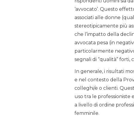
rispondenti uomini sia d
‘avvocato’. Questo effett
associati alle donne (quali
stereotipicamente più ass
che l’impatto della decl
avvocata pesa (in negati
particolarmente negativo
segnali di “qualità” forti
In generale, i risultati 
e nel contesto della Prov
colleghi/e o clienti. Que
uso tra le professioniste 
a livello di ordine profe
femminile.