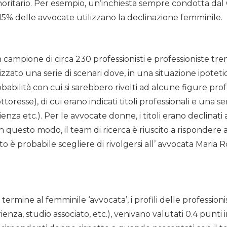
noritario. Per esempio, un’inchiesta sempre condotta da
15% delle avvocate utilizzano la declinazione femminile.
 campione di circa 230 professionisti e professioniste tren
zzato una serie di scenari dove, in una situazione ipoteti
obabilità con cui si sarebbero rivolti ad alcune figure prof
toresse), di cui erano indicati titoli professionali e una se
nza etc.). Per le avvocate donne, i titoli erano declinati
In questo modo, il team di ricerca è riuscito a risponder
to è probabile scegliere di rivolgersi all’ avvocata Maria 
ermine al femminile ‘avvocata’, i profili delle professioni
rienza, studio associato, etc.), venivano valutati 0.4 punti 