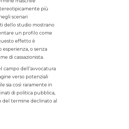
termine maschile
 stereotipicamente più
 negli scenari
ati dello studio mostrano
entare un profilo come
Questo effetto è
o esperienza, o senza
ame di cassazionista.
nel campo dell’avvocatura
agine verso potenziali
e sia così raramente in
nati di politica pubblica,
o del termine declinato al