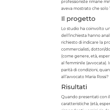
professioniste rimane mi
aveva mostrato che solo 
Il progetto
Lo studio ha coinvolto un
dell’inchiesta hanno anali
richiesto di indicare la pr
commercialisti, dottori/dot
(come genere, età, esperie
al femminile (avvocata). 
parità di condizioni, quan
all’avvocato Maria Rossi?
Risultati
Quando presentati con il t
caratteristiche (età, espe