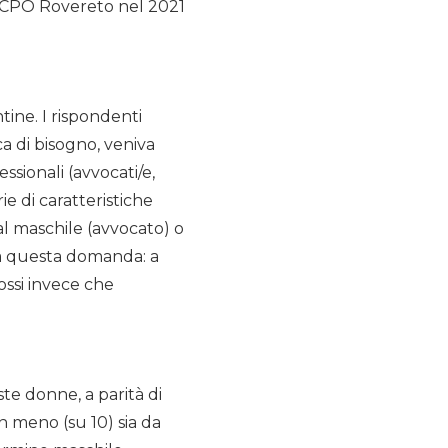
l CPO Rovereto nel 2021
tine. I rispondenti
ca di bisogno, veniva
essionali (avvocati/e,
rie di caratteristiche
 al maschile (avvocato) o
e a questa domanda: a
Rossi invece che
ste donne, a parità di
in meno (su 10) sia da