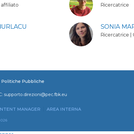
affiliato
Ricercatrice
BURLACU
SONIA MA
Ricercatrice |
le Politiche Pubbliche
C:
supporto.direzioni@pec.fbk.eu
NTENT MANAGER
AREA INTERNA
2026