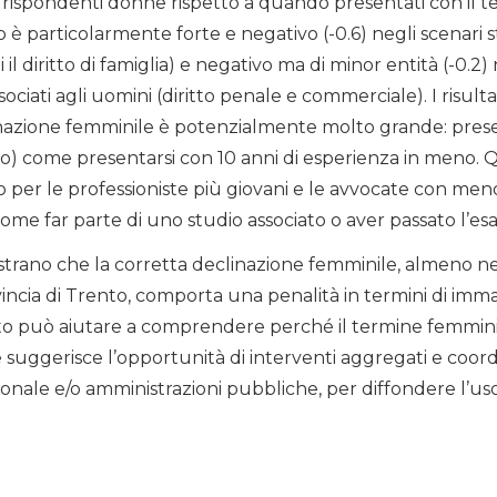
a rispondenti donne rispetto a quando presentati con il 
o è particolarmente forte e negativo (-0.6) negli scenari
 il diritto di famiglia) e negativo ma di minor entità (-0.2)
ociati agli uomini (diritto penale e commerciale). I risult
inazione femminile è potenzialmente molto grande: pres
vo) come presentarsi con 10 anni di esperienza in meno. 
 per le professioniste più giovani e le avvocate con men
, come far parte di uno studio associato o aver passato l’es
mostrano che la corretta declinazione femminile, almeno 
incia di Trento, comporta una penalità in termini di imm
sto può aiutare a comprendere perché il termine femminil
e suggerisce l’opportunità di interventi aggregati e coordi
ssionale e/o amministrazioni pubbliche, per diffondere l’us