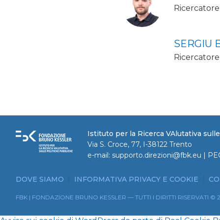
Ricercatore 
SERGIU 
Ricercatore
Istituto per la Ricerca VAlutativa sul
Via S. Croce, 77, I-38122 Trento
e-mail:
supporto.direzioni@fbk.eu
| PE
DOVE SIAMO
INFORMATIVA PRIVACY E COOKIE
CO
FBK | FONDAZIONE BRUNO KESSLER — TUTTI I DIRITTI RISERVATI © 