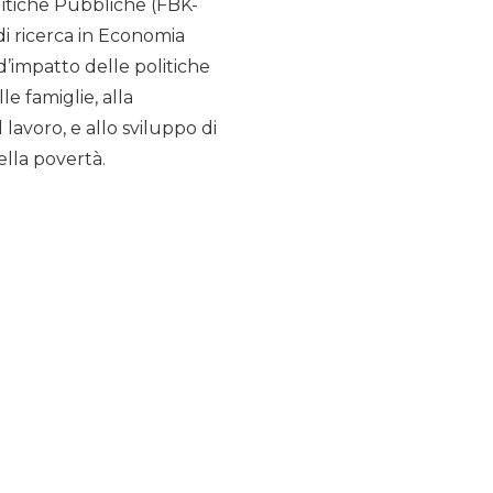
olitiche Pubbliche (FBK-
di ricerca in Economia
 d’impatto delle politiche
e famiglie, alla
avoro, e allo sviluppo di
lla povertà.