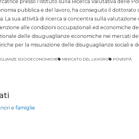
rcatrice presso l’Istituto sulla Ricerca Valutativa delle P
nomia pubblica e del lavoro, ha conseguito il dottorato 
na. La sua attività di ricerca si concentra sulla valutazione
attenzione alle condizioni occupazionali ed economiche dell
ionale delle disuguaglianze economiche nei mercati del l
che per la misurazione delle disuguaglianze sociali e de
GLIANZE SOCIOECONOMICHE
MERCATO DEL LAVORO
POVERTÀ
ati
nori e famiglie