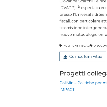
Giovanna Scarchilli è rice
IRVAPP). È esperta in eco
presso l’Università di Sie
fiscali, con particolare 
trasmissione intergeneraz
nuove metodologie empiri
POLITICHE FISCALI
DISUGUA
Curriculum Vitae
Progetti colleg
PoliMin – Politiche per mi
IMPACT