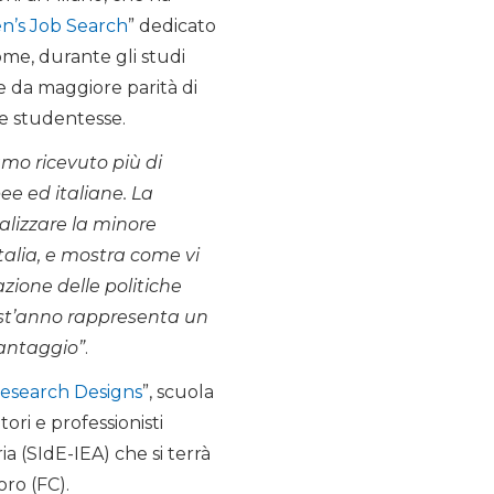
n’s Job Search
” dedicato
come, durante gli studi
e da maggiore parità di
le studentesse.
amo ricevuto più di
pee ed italiane. La
alizzare la minore
talia, e mostra come vi
zione delle politiche
uest’anno rappresenta un
vantaggio”
.
Research Designs
”, scuola
ori e professionisti
a (SIdE-IEA) che si terrà
oro (FC).