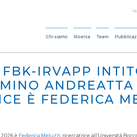
Fb
Chi siamo
Ricerca
Team
Pubblicaz
 FBK-IRVAPP INTI
AMINO ANDREATTA 
ICE È FEDERICA M
e 2026 è
Federica Meluzzi
, ricercatrice all’Università Bocc