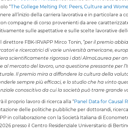
tolo “
The College Melting Pot: Peers, Culture and Wome
ere all’inizio della carriera lavorativa e in particolare a 
o con compagne di corso provenienti da aree caratterizzat
itivamente sulle aspettative e sulle scelte lavorative del
a il direttore FBK-IRVAPP Mirco Tonin,
“per il premio abbi
rcatori e ricercatrici di varie università americane, euro
aniera scientificamente rigorosa i dati AlmaLaurea per an
 al mercato del lavoro, una questione pressante per l’I
ale. Il premio mira a diffondere la cultura della valuta
nderle sempre più efficaci, e lo studio che ha vinto q
ziale conoscitivo da cui la società può trarre grande 
 il proprio lavoro di ricerca alla “
Panel Data for Causal 
tazione delle politiche pubbliche per dottorandi, ricercat
 in collaborazione con la Società Italiana di Econometri
2026 presso il Centro Residenziale Universitario di Bertin