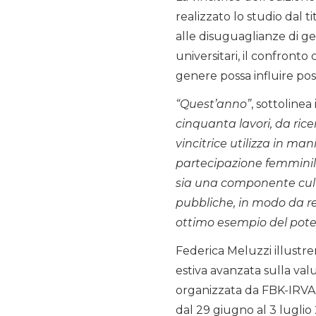
realizzato lo studio dal ti
alle disuguaglianze di gen
universitari, il confront
genere possa influire pos
“Quest’anno”
, sottoline
cinquanta lavori, da rice
vincitrice utilizza in m
partecipazione femminile
sia una componente cultur
pubbliche, in modo da re
ottimo esempio del poten
Federica Meluzzi illustrerà
estiva avanzata sulla valu
organizzata da FBK-IRVAPP
dal 29 giugno al 3 luglio 